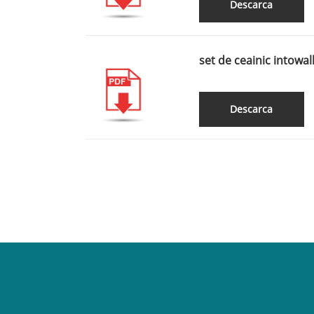
Descarca
set de ceainic intowal
Descarca