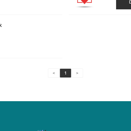
k
<
1
>