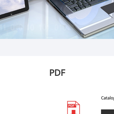
PDF
Catal